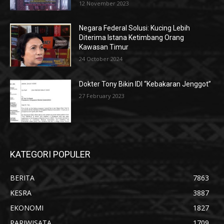
12 November 2023
Negara Federal Solusi: Kucing Lebih
Diterima Istana Ketimbang Orang
Kawasan Timur
24 October 2024
Dokter Tony Bikin IDI “Kebakaran Jenggot”
27 February 2023
KATEGORI POPULER
BERITA
7863
KESRA
3887
EKONOMI
1827
PARIWISATA
1709