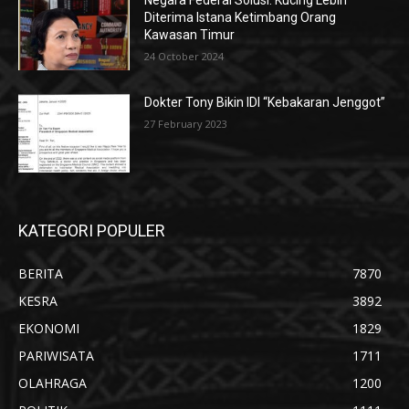
Negara Federal Solusi: Kucing Lebih
Diterima Istana Ketimbang Orang
Kawasan Timur
24 October 2024
Dokter Tony Bikin IDI “Kebakaran Jenggot”
27 February 2023
KATEGORI POPULER
BERITA
7870
KESRA
3892
EKONOMI
1829
PARIWISATA
1711
OLAHRAGA
1200