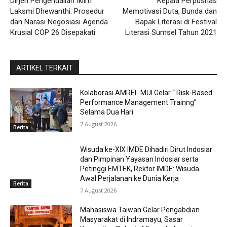
Dirjen Pengendalian Iklim
Kepala Perpusnas
Laksmi Dhewanthi: Prosedur
Memotivasi Duta, Bunda dan
dan Narasi Negosiasi Agenda
Bapak Literasi di Festival
Krusial COP 26 Disepakati
Literasi Sumsel Tahun 2021
ARTIKEL TERKAIT
Kolaborasi AMREI- MUI Gelar “ Risk-Based
Performance Management Trainng”
Selama Dua Hari
7 August 2026
Berita
Wisuda ke-XIX IMDE Dihadiri Dirut Indosiar
dan Pimpinan Yayasan Indosiar serta
Petinggi EMTEK, Rektor IMDE: Wisuda
Awal Perjalanan ke Dunia Kerja
Berita
7 August 2026
Mahasiswa Taiwan Gelar Pengabdian
Masyarakat di Indramayu, Sasar