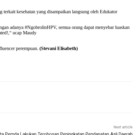
g terkait kesehatan yang disampaikan langsung oleh Edukator
p dengan adanya #NgobrolinHPV, semua orang dapat menyebar luaskan
nated!,“ ucap Maudy
nfluencer perempuan.
(Stevani Elisabeth)
Next article
ta Pemda Lakukan Terobosan Peningkatan Pendapatan Asli Daerah