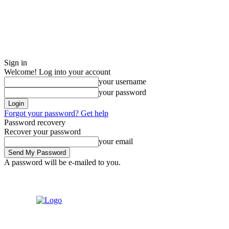
Sign in
Welcome! Log into your account
your username
your password
Forgot your password? Get help
Password recovery
Recover your password
your email
A password will be e-mailed to you.
9 August 2026
Sign in / Join
Tentang Kami
Kontak