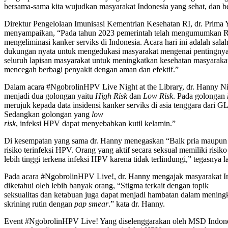
bersama-sama kita wujudkan masyarakat Indonesia yang sehat, dan be
Direktur Pengelolaan Imunisasi Kementrian Kesehatan RI, dr. Prim
menyampaikan, “Pada tahun 2023 pemerintah telah mengumumkan Renca
mengeliminasi kanker serviks di Indonesia. Acara hari ini adalah sala
dukungan nyata untuk mengedukasi masyarakat mengenai pentingnya m
seluruh lapisan masyarakat untuk meningkatkan kesehatan masyarakat
mencegah berbagi penyakit dengan aman dan efektif.”
Dalam acara #NgobrolinHPV Live Night at the Library, dr. Hanny Ni
menjadi dua golongan yaitu
High Risk
dan
Low Risk
. Pada golongan
merujuk kepada data insidensi kanker serviks di asia tenggara dari
Sedangkan golongan yang
low
risk
, infeksi HPV dapat menyebabkan kutil kelamin.”
Di kesempatan yang sama dr. Hanny menegaskan “Baik pria maupun w
risiko terinfeksi HPV. Orang yang aktif secara seksual memiliki risiko
lebih tinggi terkena infeksi HPV karena tidak terlindungi,” tegasnya la
Pada acara #NgobrolinHPV Live!, dr. Hanny mengajak masyarakat Indo
diketahui oleh lebih banyak orang, “Stigma terkait dengan topik
seksualitas dan ketabuan juga dapat menjadi hambatan dalam mening
skrining rutin dengan
pap smear
.” kata dr. Hanny.
Event #NgobrolinHPV Live! Yang diselenggarakan oleh MSD Indonesi