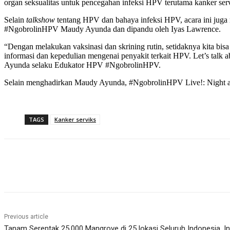
organ seksualitas untuk pencegahan infeksi HPV terutama kanker serv
Selain
talkshow
tentang HPV dan bahaya infeksi HPV, acara ini juga 
#NgobrolinHPV Maudy Ayunda dan dipandu oleh Iyas Lawrence.
“Dengan melakukan vaksinasi dan skrining rutin, setidaknya kita b
informasi dan kepedulian mengenai penyakit terkait HPV. Let’s talk a
Ayunda selaku Edukator HPV #NgobrolinHPV.
Selain menghadirkan Maudy Ayunda, #NgobrolinHPV Live!: Night at t
TAGS
Kanker serviks
Share
Previous article
Tanam Serentak 25.000 Mangrove di 25 lokasi Seluruh Indonesia, Ini