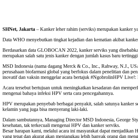
SHNet, Jakarta
– Kanker leher rahim (serviks) merupakan kanker y
Data WHO menyebutkan tingkat kejadian dan kematian akibat kanker 
Berdasarkan data GLOBOCAN 2022, kanker serviks yang disebabka
merupakan salah satu jenis kanker dengan jumlah kasus baru tertingg
MSD Indonesia (nama dagang Merck & Co., Inc., Rahway, N.J., US
perusahaan biofarmasi global yang berfokus dalam penelitian dan p
inovatif dan vaksin menggelar acara bertajuk #NgobrolinHPV Live!: N
Acara tersebut bertujuan untuk meningkatkan kesadaran dan mempe
mengenai bahaya infeksi HPV serta cara pencegahannya.
HPV merupakan penyebab berbagai penyakit, salah satunya kanker serv
kelamin yang juga bisa menyerang laki-laki.
Dalam sambutannya, Managing Director MSD Indonesia, George Styli
kesehatan, tak terkecuali mengenai HPV dan kanker serviks.
Besar harapan kami, melalui acara ini masyarakat dapat menjadikan H
yang tepat dan akurat akan menjangkau lebih banyak orang dan meng