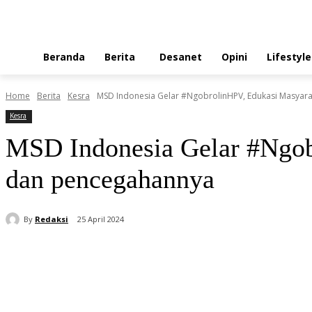
Beranda
Berita
Desanet
Opini
Lifestyle
Home
Berita
Kesra
MSD Indonesia Gelar #NgobrolinHPV, Edukasi Masyara
Kesra
MSD Indonesia Gelar #Ngob
dan pencegahannya
By
Redaksi
25 April 2024
Share