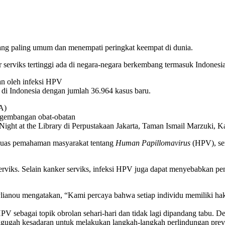
ang paling umum dan menempati peringkat keempat di dunia.
serviks tertinggi ada di negara-negara berkembang termasuk Indonesia
n oleh infeksi HPV
i di Indonesia dengan jumlah 36.964 kasus baru.
A)
engembangan obat-obatan
ight at the Library di Perpustakaan Jakarta, Taman Ismail Marzuki, K
rluas pemahaman masyarakat tentang
Human Papillomavirus
(HPV), ser
iks. Selain kanker serviks, infeksi HPV juga dapat menyebabkan penya
anou mengatakan, “Kami percaya bahwa setiap individu memiliki hak 
PV sebagai topik obrolan sehari-hari dan tidak lagi dipandang tabu. D
gugah kesadaran untuk melakukan langkah-langkah perlindungan preven