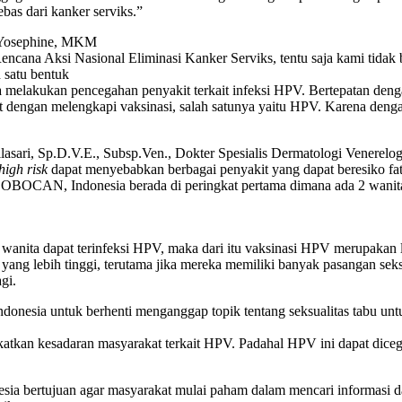
bas dari kanker serviks.”
a Yosephine, MKM
na Aksi Nasional Eliminasi Kanker Serviks, tentu saja kami tidak bi
h satu bentuk
elakukan pencegahan penyakit terkait infeksi HPV. Bertepatan denga
 dengan melengkapi vaksinasi, salah satunya yaitu HPV. Karena denga
lasari, Sp.D.V.E., Subsp.Ven., Dokter Spesialis Dermatologi Venerel
high risk
dapat menyebabkan berbagai penyakit yang dapat beresiko fatal
 GLOBOCAN, Indonesia berada di peringkat pertama dimana ada 2 wanita 
anita dapat terinfeksi HPV, maka dari itu vaksinasi HPV merupakan 
 yang lebih tinggi, terutama jika mereka memiliki banyak pasangan seksu
gi.
nesia untuk berhenti menganggap topik tentang seksualitas tabu untu
katkan kesadaran masyarakat terkait HPV. Padahal HPV ini dapat dice
a bertujuan agar masyarakat mulai paham dalam mencari informasi dan