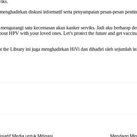
iks.
menghadirkan diskusi informatif serta penyampaian pesan-pesan pentin
isa mengurangi satu kecemasan akan kanker serviks. Jadi aku berhara
bout HPV with your loved ones. Let’s protect the future and get vacci
he Library ini juga menghadirkan HiVi dan dihadiri oleh sejumlah i
siatif Media untuk Mitigasi
Mendagri Min