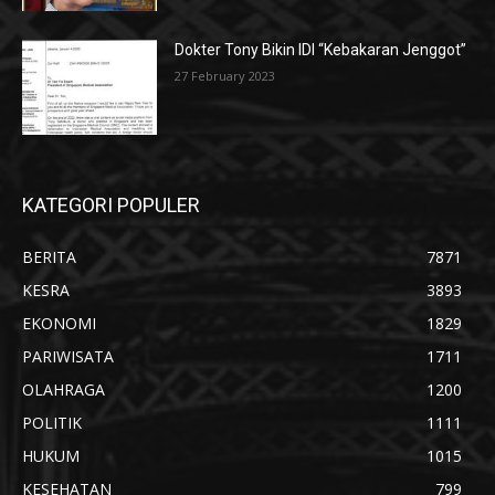
Dokter Tony Bikin IDI “Kebakaran Jenggot”
27 February 2023
KATEGORI POPULER
BERITA
7871
KESRA
3893
EKONOMI
1829
PARIWISATA
1711
OLAHRAGA
1200
POLITIK
1111
HUKUM
1015
KESEHATAN
799