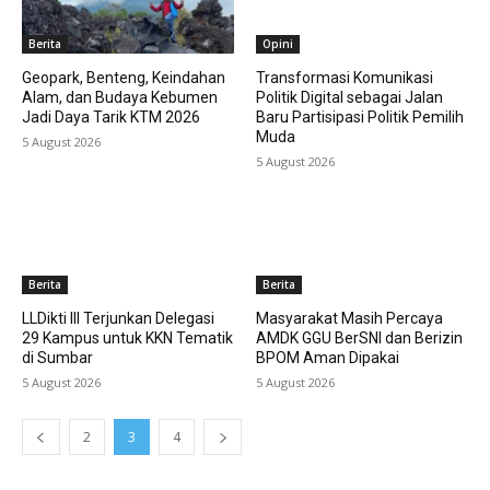
Berita
Opini
Geopark, Benteng, Keindahan
Transformasi Komunikasi
Alam, dan Budaya Kebumen
Politik Digital sebagai Jalan
Jadi Daya Tarik KTM 2026
Baru Partisipasi Politik Pemilih
Muda
5 August 2026
5 August 2026
Berita
Berita
LLDikti III Terjunkan Delegasi
Masyarakat Masih Percaya
29 Kampus untuk KKN Tematik
AMDK GGU BerSNI dan Berizin
di Sumbar
BPOM Aman Dipakai
5 August 2026
5 August 2026
2
3
4