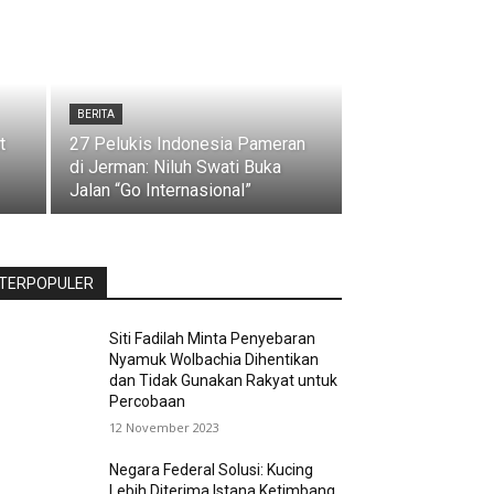
BERITA
t
27 Pelukis Indonesia Pameran
di Jerman: Niluh Swati Buka
Jalan “Go Internasional”
TERPOPULER
Siti Fadilah Minta Penyebaran
Nyamuk Wolbachia Dihentikan
dan Tidak Gunakan Rakyat untuk
Percobaan
12 November 2023
Negara Federal Solusi: Kucing
Lebih Diterima Istana Ketimbang