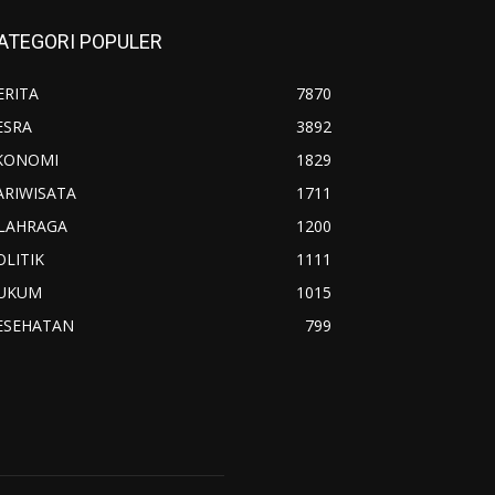
ATEGORI POPULER
ERITA
7870
ESRA
3892
KONOMI
1829
ARIWISATA
1711
LAHRAGA
1200
OLITIK
1111
UKUM
1015
ESEHATAN
799