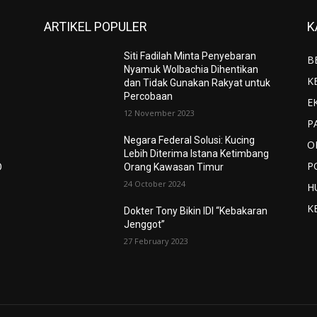
ARTIKEL POPULER
K
Siti Fadilah Minta Penyebaran
B
Nyamuk Wolbachia Dihentikan
K
dan Tidak Gunakan Rakyat untuk
Percobaan
E
12 November 2023
P
Negara Federal Solusi: Kucing
O
Lebih Diterima Istana Ketimbang
P
D
Orang Kawasan Timur
24 October 2024
H
K
Dokter Tony Bikin IDI “Kebakaran
Jenggot”
27 February 2023