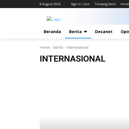
8 August 2026
Sign in / Join
Tentang Kami
Kont
Beranda
Berita
Desanet
Opi
Home
Berita
Internasional
INTERNASIONAL