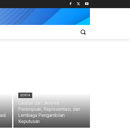
BERITA
Catatan dari Jenewa:
Perempuan, Representasi, dan
adi
Lembaga Pengambilan
Keputusan