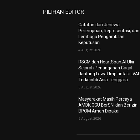
PILIHAN EDITOR
Catatan dari Jenewa:
Perempuan, Representasi, dan
Lembaga Pengambilan
Keputusan
4 August 2026
RSCM dan HeartSpan.AI Ukir
Sejarah Penanganan Gagal
Jantung Lewat Implantasi LVA
Terkecil di Asia Tenggara
5 August 2026
Masyarakat Masih Percaya
AMDK GGU BerSNI dan Berizin
BPOM Aman Dipakai
5 August 2026