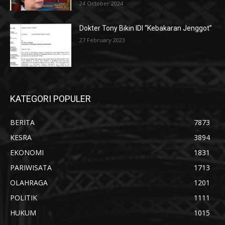
24 October 2024
Dokter Tony Bikin IDI “Kebakaran Jenggot”
27 February 2023
KATEGORI POPULER
BERITA
7873
KESRA
3894
EKONOMI
1831
PARIWISATA
1713
OLAHRAGA
1201
POLITIK
1111
HUKUM
1015