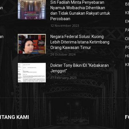
Siti Fadilah Minta Penyebaran
B
an
Nyamuk Wolbachia Dihentikan
K
dan Tidak Gunakan Rakyat untuk
Percobaan
E
12 November 2023
P
an
Negara Federal Solusi: Kucing
O
Lebih Diterima Istana Ketimbang
P
Orang Kawasan Timur
24 October 2024
H
K
Dokter Tony Bikin IDI “Kebakaran
Jenggot”
27 February 2023
NTANG KAMI
F