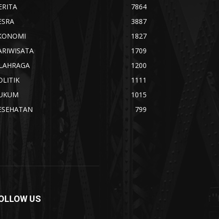
ERITA
7864
ESRA
3887
KONOMI
1827
ARIWISATA
1709
LAHRAGA
1200
OLITIK
1111
UKUM
1015
ESEHATAN
799
OLLOW US