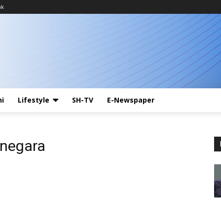
ak
ni
Lifestyle
SH-TV
E-Newspaper
anegara