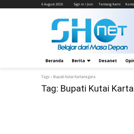
6 August 2026
Sign in / Join
Tentang Kami
Kont
Beranda
Berita
Desanet
Opi
Tags
Bupati Kutai Kartanegara
Tag:
Bupati Kutai Kart