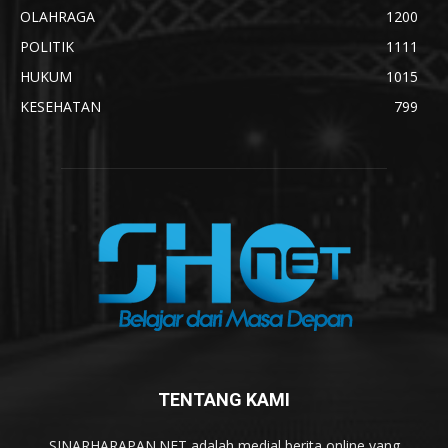
OLAHRAGA
1200
POLITIK
1111
HUKUM
1015
KESEHATAN
799
TENTANG KAMI
SINARHARAPAN.NET adalah medial berita online yang