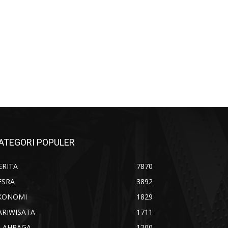
ATEGORI POPULER
ERITA
7870
ESRA
3892
KONOMI
1829
ARIWISATA
1711
LAHRAGA
1200