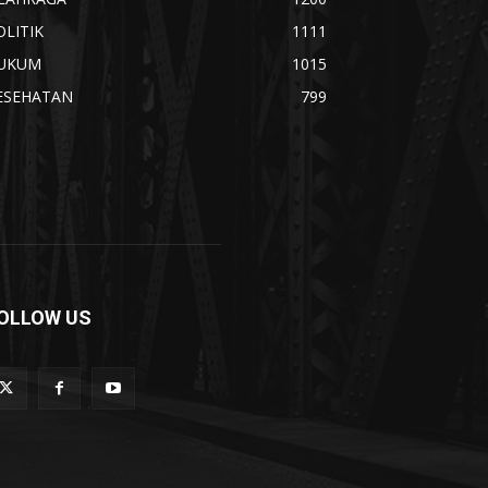
OLITIK
1111
UKUM
1015
ESEHATAN
799
OLLOW US