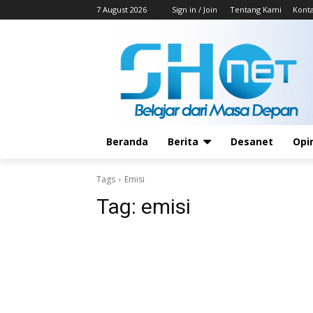
7 August 2026
Sign in / Join
Tentang Kami
Kont
Beranda
Berita
Desanet
Opi
Tags
Emisi
Tag:
emisi