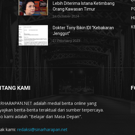
Lebih Diterima Istana Ketimbang
P
Orang Kawasan Timur
24 October 2024
H
K
Dokter Tony Bikin IDI “Kebakaran
Jenggot”
27 February 2023
NTANG KAMI
F
RHARAPAN.NET adalah medial berita online yang
ajikan berita-berita teraktual dari sumber terpercaya.
o kami adalah "Belajar dari Masa Depan".
ak kami:
redaksi@sinarharapan.net