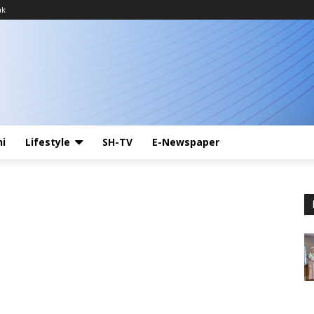
ak
ni
Lifestyle
SH-TV
E-Newspaper