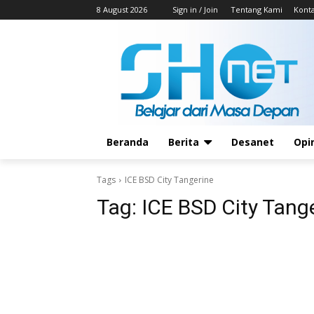
8 August 2026
Sign in / Join
Tentang Kami
Kont
Beranda
Berita
Desanet
Opi
Tags
ICE BSD City Tangerine
Tag:
ICE BSD City Tang