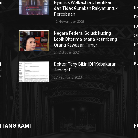
an
Nyamuk Wolbachia Dihentikan
K
dan Tidak Gunakan Rakyat untuk
Percobaan
E
12 November 2023
P
i
Negara Federal Solusi: Kucing
O
Lebih Diterima Istana Ketimbang
P
Orang Kawasan Timur
24 October 2024
H
K
i
Dokter Tony Bikin IDI “Kebakaran
I
Jenggot”
s
27 February 2023
NTANG KAMI
F