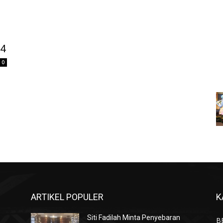
24
0
ARTIKEL POPULER
K
Siti Fadilah Minta Penyebaran
B