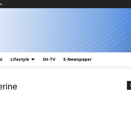
ak
ni
Lifestyle
SH-TV
E-Newspaper
erine