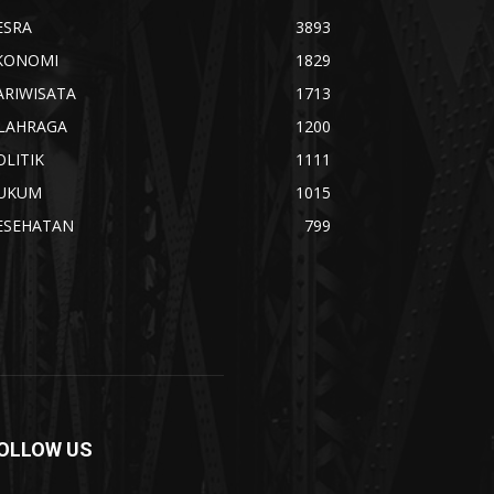
ESRA
3893
KONOMI
1829
ARIWISATA
1713
LAHRAGA
1200
OLITIK
1111
UKUM
1015
ESEHATAN
799
OLLOW US