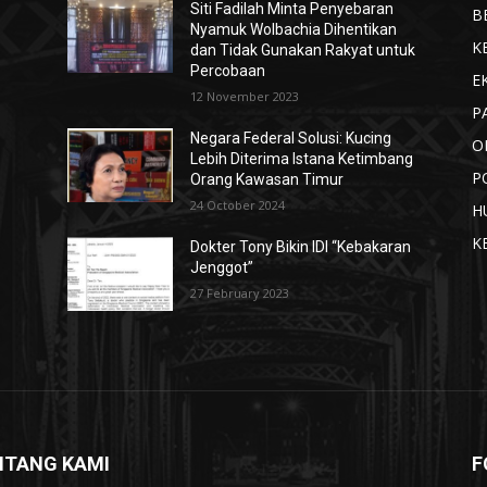
Siti Fadilah Minta Penyebaran
B
Nyamuk Wolbachia Dihentikan
K
dan Tidak Gunakan Rakyat untuk
Percobaan
E
12 November 2023
P
Negara Federal Solusi: Kucing
O
Lebih Diterima Istana Ketimbang
P
Orang Kawasan Timur
24 October 2024
H
K
Dokter Tony Bikin IDI “Kebakaran
Jenggot”
27 February 2023
NTANG KAMI
F