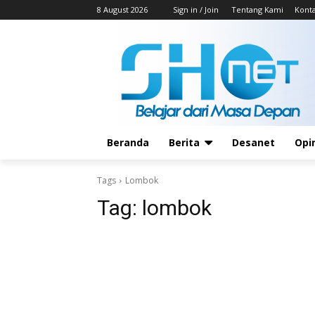
8 August 2026
Sign in / Join
Tentang Kami
Kont
Beranda
Berita
Desanet
Opi
Tags
Lombok
Tag:
lombok