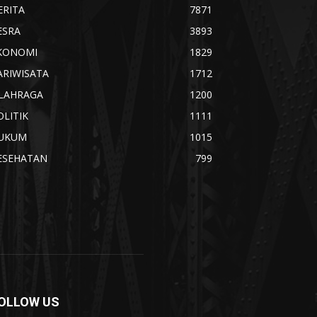
ERITA
7871
ESRA
3893
KONOMI
1829
ARIWISATA
1712
LAHRAGA
1200
OLITIK
1111
UKUM
1015
ESEHATAN
799
OLLOW US