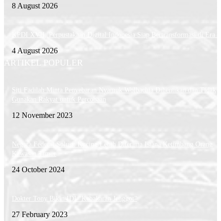
8 August 2026
KPDI XVII, Perpustakaan Digital Indonesia Siap Bertransformasi di Era 
4 August 2026
ARTIKEL POPULER
Siti Fadilah Minta Penyebaran Nyamuk Wolbachia Dihentikan dan Tidak
Gunakan Rakyat untuk Percobaan
12 November 2023
Negara Federal Solusi: Kucing Lebih Diterima Istana Ketimbang Orang
Kawasan Timur
24 October 2024
Dokter Tony Bikin IDI “Kebakaran Jenggot”
27 February 2023