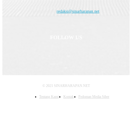
Kontak kami:
redaksi@sinarharapan.net
FOLLOW US
© 2021 SINARHARAPAN.NET
Tentang Kami
Kontak
Pedoman Media Siber