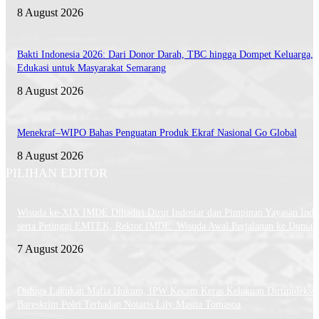
8 August 2026
Bakti Indonesia 2026: Dari Donor Darah, TBC hingga Dompet Keluarga,
Edukasi untuk Masyarakat Semarang
8 August 2026
Menekraf–WIPO Bahas Penguatan Produk Ekraf Nasional Go Global
8 August 2026
PILIHAN EDITOR
Wisuda ke-XIX IMDE Dihadiri Dirut Indosiar dan Pimpinan Yayasan Indo
serta Petinggi EMTEK, Rektor IMDE: Wisuda Awal Perjalanan ke Dunia 
7 August 2026
Diduga Lakukan Mafia Hukum, IPW Kecam Keras Kelakuan Dirtipideksu
Bareskrim Polri Terhadap Notaris Lily Masita Tomasoa