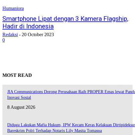
Humaniora
Smartphone Lipat dengan 3 Kamera Flagship,
Hadir di Indonesia
Redaksi
-
20 October 2023
0
MOST READ
JIA Communications Dorong Perusahaan Raih PROPER Emas lewat Pand
Inovasi Sosial
8 August 2026
Diduga Lakukan Mafia Hukum, IPW Kecam Keras Kelakuan Dirtipideksu
Bareskrim Polri Terhadap Notaris Lily Masita Tomasoa