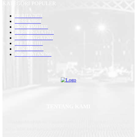
KATEGORI POPULER
BERITA
7873
KESRA
3894
EKONOMI
1831
PARIWISATA
1713
OLAHRAGA
1200
POLITIK
1111
HUKUM
1015
KESEHATAN
799
TENTANG KAMI
SINARHARAPAN.NET adalah medial berita online yang menyajikan
berita-berita teraktual dari sumber terpercaya. Motto kami adalah "Belajar
dari Masa Depan".