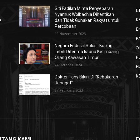
Siti Fadilah Minta Penyebaran
B
Nyamuk Wolbachia Dihentikan
K
D
dan Tidak Gunakan Rakyat untuk
Percobaan
E
12 November 2023
P
Negara Federal Solusi: Kucing
O
Lebih Diterima Istana Ketimbang
P
Orang Kawasan Timur
24 October 2024
H
K
Dokter Tony Bikin IDI “Kebakaran
Jenggot”
27 February 2023
NTANG KAMI
F