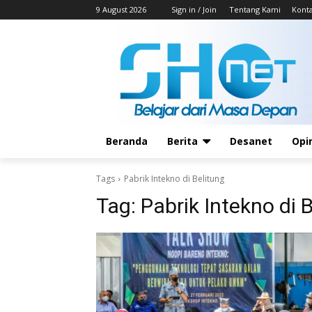
9 August 2026
Sign in / Join
Tentang Kami
Kont
Beranda
Berita
Desanet
Opi
Tags
Pabrik Intekno di Belitung
Tag:
Pabrik Intekno di 