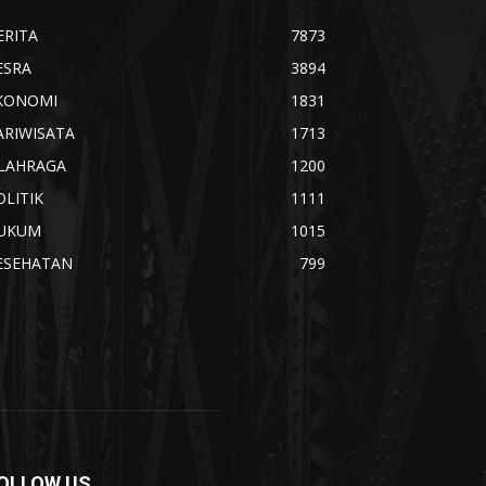
ERITA
7873
ESRA
3894
KONOMI
1831
ARIWISATA
1713
LAHRAGA
1200
OLITIK
1111
UKUM
1015
ESEHATAN
799
OLLOW US