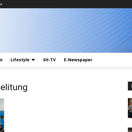
ak
ni
Lifestyle
SH-TV
E-Newspaper
Belitung