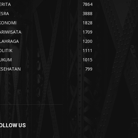
ERITA
7864
ESRA
3888
KONOMI
1828
ARIWISATA
1709
LAHRAGA
1200
OLITIK
1111
UKUM
1015
ESEHATAN
799
OLLOW US