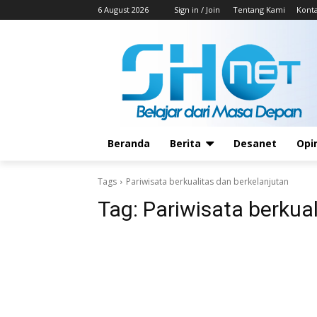
6 August 2026
Sign in / Join
Tentang Kami
Kont
Beranda
Berita
Desanet
Opi
Tags
Pariwisata berkualitas dan berkelanjutan
Tag:
Pariwisata berkua