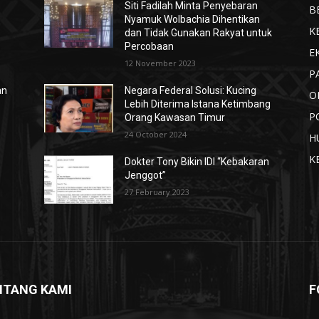
Siti Fadilah Minta Penyebaran
B
Nyamuk Wolbachia Dihentikan
K
dan Tidak Gunakan Rakyat untuk
Percobaan
E
12 November 2023
P
an
Negara Federal Solusi: Kucing
O
Lebih Diterima Istana Ketimbang
P
Orang Kawasan Timur
24 October 2024
H
K
Dokter Tony Bikin IDI “Kebakaran
Jenggot”
27 February 2023
NTANG KAMI
F