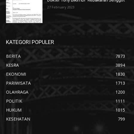
Dokter Tony Bikin IDI “Kebakaran Jenggot”
27 February 2023
KATEGORI POPULER
BERITA
7873
KESRA
3894
EKONOMI
1830
PARIWISATA
1713
OLAHRAGA
1200
POLITIK
1111
HUKUM
1015
KESEHATAN
799