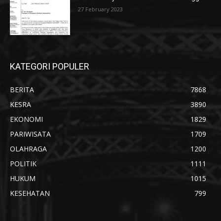
27 February 2023
KATEGORI POPULER
BERITA
7868
KESRA
3890
EKONOMI
1829
PARIWISATA
1709
OLAHRAGA
1200
POLITIK
1111
HUKUM
1015
KESEHATAN
799