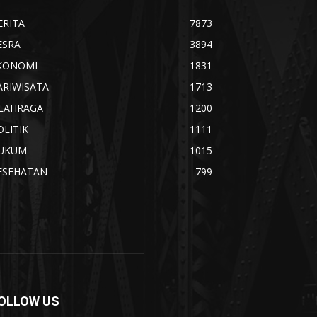
ERITA
7873
ESRA
3894
KONOMI
1831
ARIWISATA
1713
LAHRAGA
1200
OLITIK
1111
UKUM
1015
ESEHATAN
799
OLLOW US