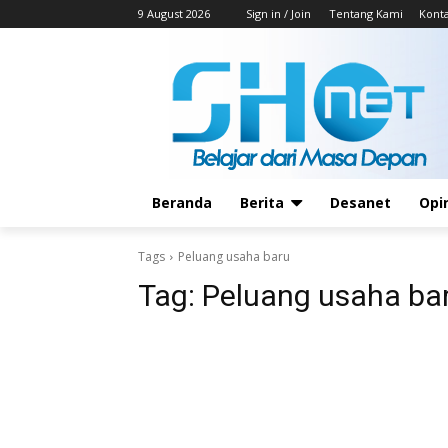
9 August 2026
Sign in / Join
Tentang Kami
Kont
Beranda
Berita
Desanet
Opi
Tags
Peluang usaha baru
Tag:
Peluang usaha ba