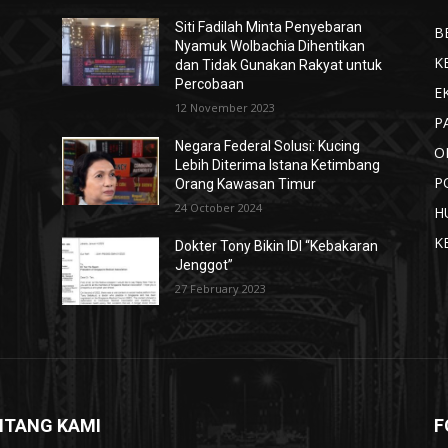
Siti Fadilah Minta Penyebaran
B
Nyamuk Wolbachia Dihentikan
K
dan Tidak Gunakan Rakyat untuk
Percobaan
E
12 November 2023
P
Negara Federal Solusi: Kucing
O
Lebih Diterima Istana Ketimbang
P
Orang Kawasan Timur
24 October 2024
H
K
Dokter Tony Bikin IDI “Kebakaran
Jenggot”
27 February 2023
NTANG KAMI
F