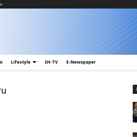
ak
ni
Lifestyle
SH-TV
E-Newspaper
ru