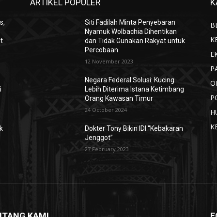
ARTIKEL POPULER
K
s,
Siti Fadilah Minta Penyebaran
B
Nyamuk Wolbachia Dihentikan
K
it
dan Tidak Gunakan Rakyat untuk
Percobaan
E
12 November 2023
P
Negara Federal Solusi: Kucing
O
i
Lebih Diterima Istana Ketimbang
P
Orang Kawasan Timur
24 October 2024
H
K
k
Dokter Tony Bikin IDI “Kebakaran
Jenggot”
27 February 2023
NTANG KAMI
F