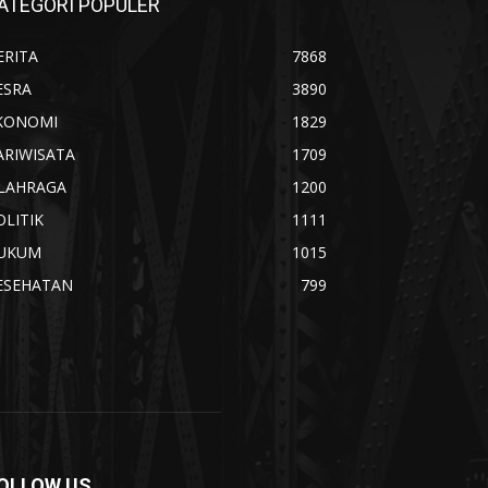
ATEGORI POPULER
ERITA
7868
ESRA
3890
KONOMI
1829
ARIWISATA
1709
LAHRAGA
1200
OLITIK
1111
UKUM
1015
ESEHATAN
799
OLLOW US