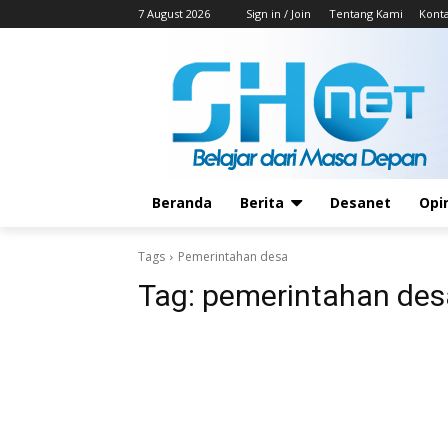
7 August 2026
Sign in / Join
Tentang Kami
Kont
Beranda
Berita
Desanet
Opi
Tags
Pemerintahan desa
Tag:
pemerintahan des