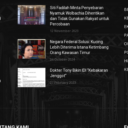
Siti Fadilah Minta Penyebaran
B
n
Nyamuk Wolbachia Dihentikan
K
H
dan Tidak Gunakan Rakyat untuk
Percobaan
E
12 November 2023
P
Negara Federal Solusi: Kucing
O
Lebih Diterima Istana Ketimbang
P
Orang Kawasan Timur
24 October 2024
H
K
Dokter Tony Bikin IDI “Kebakaran
Jenggot”
D
27 February 2023
NTANG KAMI
F