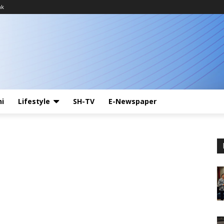
ak
ni
Lifestyle
SH-TV
E-Newspaper