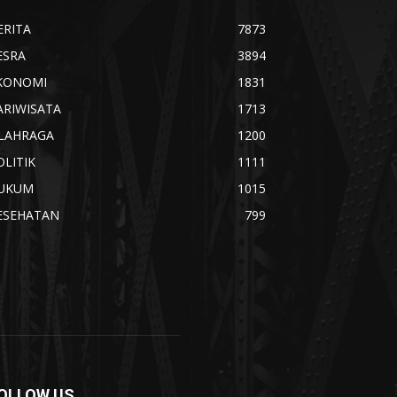
ERITA
7873
ESRA
3894
KONOMI
1831
ARIWISATA
1713
LAHRAGA
1200
OLITIK
1111
UKUM
1015
ESEHATAN
799
OLLOW US