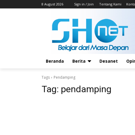
8 August 2026
Sign in / Join
Tentang Kami
Kont
Beranda
Berita
Desanet
Opi
Tags
Pendamping
Tag:
pendamping