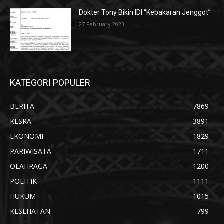
Dokter Tony Bikin IDI “Kebakaran Jenggot”
27 February 2023
KATEGORI POPULER
BERITA
7869
KESRA
3891
EKONOMI
1829
PARIWISATA
1711
OLAHRAGA
1200
POLITIK
1111
HUKUM
1015
KESEHATAN
799