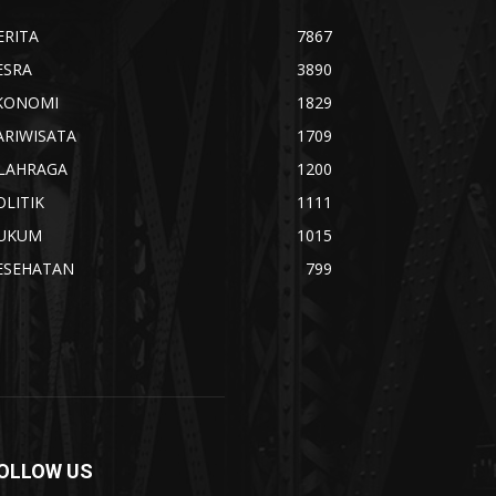
ERITA
7867
ESRA
3890
KONOMI
1829
ARIWISATA
1709
LAHRAGA
1200
OLITIK
1111
UKUM
1015
ESEHATAN
799
OLLOW US