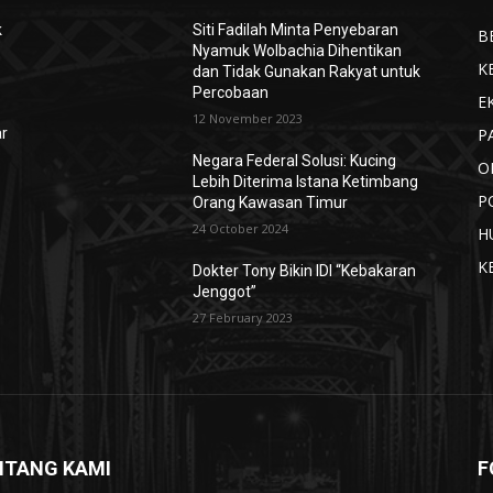
k
Siti Fadilah Minta Penyebaran
B
Nyamuk Wolbachia Dihentikan
K
dan Tidak Gunakan Rakyat untuk
Percobaan
E
12 November 2023
P
ar
Negara Federal Solusi: Kucing
O
Lebih Diterima Istana Ketimbang
P
Orang Kawasan Timur
24 October 2024
H
K
Dokter Tony Bikin IDI “Kebakaran
Jenggot”
27 February 2023
NTANG KAMI
F