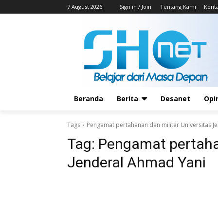
7 August 2026
Sign in / Join
Tentang Kami
Kont
Beranda
Berita
Desanet
Opi
Tags
Pengamat pertahanan dan militer Universitas J
Tag:
Pengamat pertahan
Jenderal Ahmad Yani