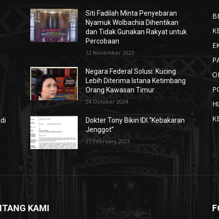
Siti Fadilah Minta Penyebaran
B
Nyamuk Wolbachia Dihentikan
K
dan Tidak Gunakan Rakyat untuk
Percobaan
E
12 November 2023
P
s
Negara Federal Solusi: Kucing
O
Lebih Diterima Istana Ketimbang
P
Orang Kawasan Timur
24 October 2024
H
K
di
Dokter Tony Bikin IDI “Kebakaran
Jenggot”
27 February 2023
NTANG KAMI
F