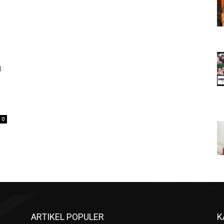
u
0
ARTIKEL POPULER
K