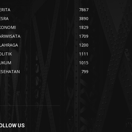
ERITA
7867
ESRA
3890
KONOMI
1829
ARIWISATA
1709
LAHRAGA
1200
OLITIK
1111
UKUM
1015
ESEHATAN
799
OLLOW US