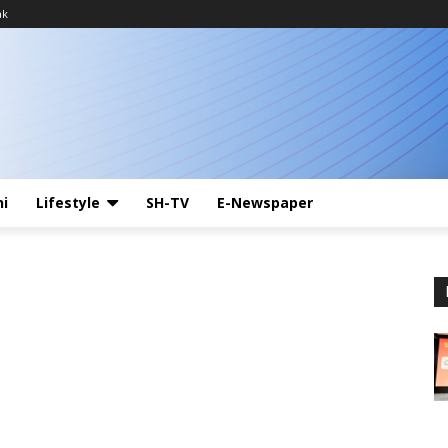
ak
ni
Lifestyle
SH-TV
E-Newspaper