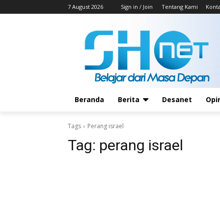
7 August 2026
Sign in / Join
Tentang Kami
Kont
Beranda
Berita
Desanet
Opi
Tags
Perang israel
Tag:
perang israel