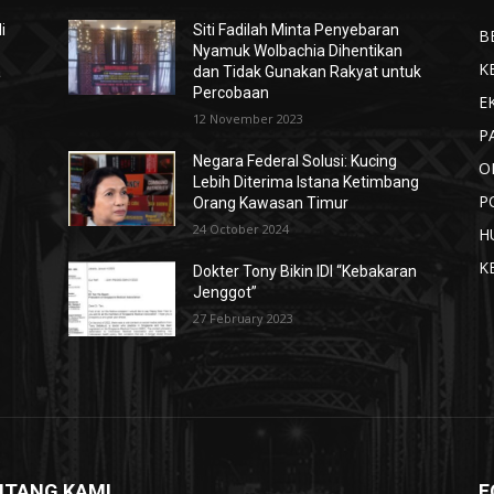
i
Siti Fadilah Minta Penyebaran
B
Nyamuk Wolbachia Dihentikan
K
a
dan Tidak Gunakan Rakyat untuk
Percobaan
E
12 November 2023
P
Negara Federal Solusi: Kucing
O
Lebih Diterima Istana Ketimbang
P
Orang Kawasan Timur
24 October 2024
H
K
Dokter Tony Bikin IDI “Kebakaran
Jenggot”
27 February 2023
NTANG KAMI
F