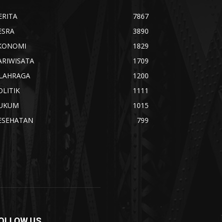
ERITA
7867
ESRA
3890
KONOMI
1829
ARIWISATA
1709
LAHRAGA
1200
OLITIK
1111
UKUM
1015
ESEHATAN
799
OLLOW US