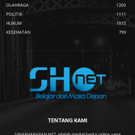
OLAHRAGA
1200
POLITIK
1111
HUKUM
1015
KESEHATAN
799
TENTANG KAMI
SINARHARAPAN.NET adalah medial berita online yang