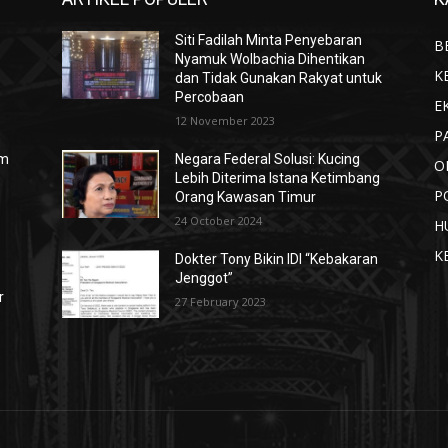
Siti Fadilah Minta Penyebaran
B
Nyamuk Wolbachia Dihentikan
K
dan Tidak Gunakan Rakyat untuk
Percobaan
E
12 November 2023
P
lm
Negara Federal Solusi: Kucing
O
Lebih Diterima Istana Ketimbang
P
Orang Kawasan Timur
24 October 2024
H
K
Dokter Tony Bikin IDI “Kebakaran
Jenggot”
r
27 February 2023