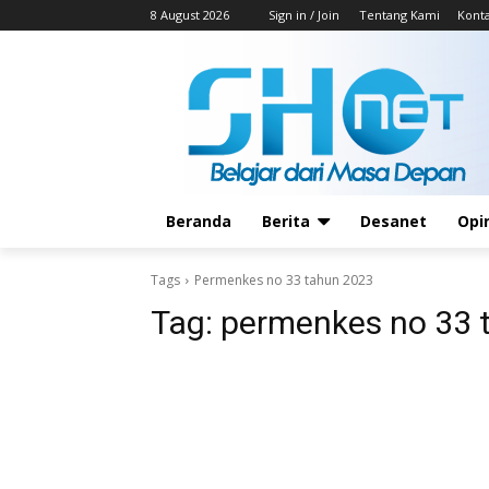
8 August 2026
Sign in / Join
Tentang Kami
Kont
Beranda
Berita
Desanet
Opi
Tags
Permenkes no 33 tahun 2023
Tag:
permenkes no 33 