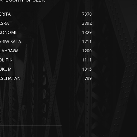
ERITA
7870
ESRA
3892
KONOMI
1829
ARIWISATA
1711
LAHRAGA
1200
OLITIK
1111
UKUM
1015
ESEHATAN
799