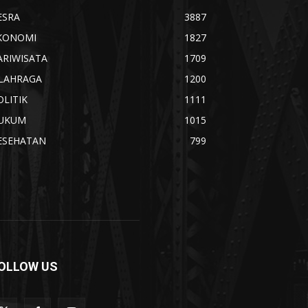
ESRA
3887
KONOMI
1827
ARIWISATA
1709
LAHRAGA
1200
OLITIK
1111
UKUM
1015
ESEHATAN
799
OLLOW US