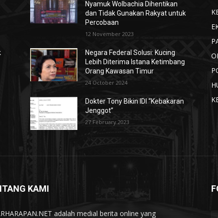
Nyamuk Wolbachia Dihentikan
K
dan Tidak Gunakan Rakyat untuk
Percobaan
E
12 November 2023
P
k
Negara Federal Solusi: Kucing
O
Lebih Diterima Istana Ketimbang
P
Orang Kawasan Timur
24 October 2024
H
K
Dokter Tony Bikin IDI “Kebakaran
Jenggot”
27 February 2023
NTANG KAMI
F
RHARAPAN.NET adalah medial berita online yang