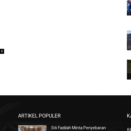
0
ARTIKEL POPULER
K
Siti Fadilah Minta Penyebaran
B