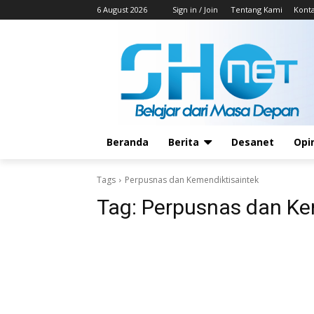
6 August 2026
Sign in / Join
Tentang Kami
Kont
Beranda
Berita
Desanet
Opi
Tags
Perpusnas dan Kemendiktisaintek
Tag:
Perpusnas dan Ke