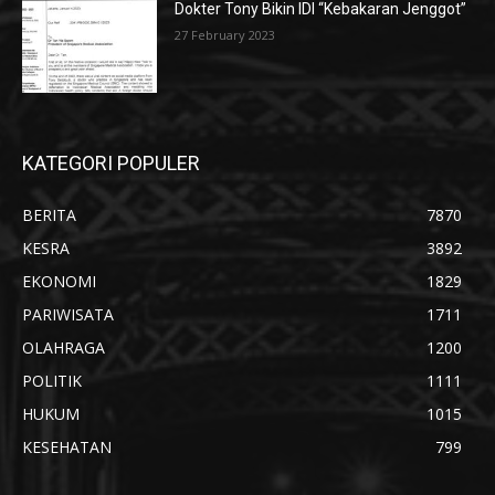
Dokter Tony Bikin IDI “Kebakaran Jenggot”
27 February 2023
KATEGORI POPULER
BERITA
7870
KESRA
3892
EKONOMI
1829
PARIWISATA
1711
OLAHRAGA
1200
POLITIK
1111
HUKUM
1015
KESEHATAN
799