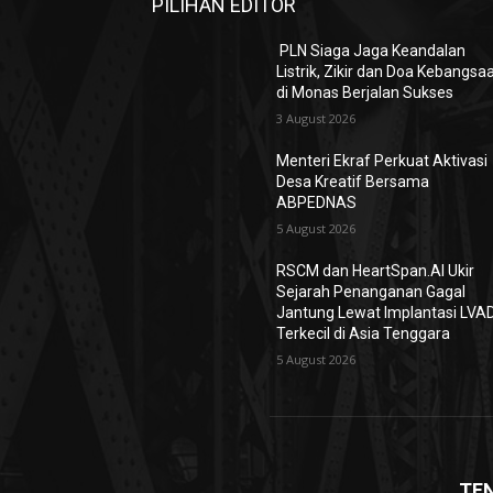
PILIHAN EDITOR
PLN Siaga Jaga Keandalan
Listrik, Zikir dan Doa Kebangsa
di Monas Berjalan Sukses
3 August 2026
Menteri Ekraf Perkuat Aktivasi
Desa Kreatif Bersama
ABPEDNAS
5 August 2026
RSCM dan HeartSpan.AI Ukir
Sejarah Penanganan Gagal
Jantung Lewat Implantasi LVA
Terkecil di Asia Tenggara
5 August 2026
TE