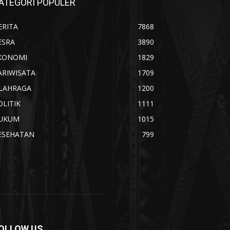
ATEGORI POPULER
ERITA
7868
ESRA
3890
KONOMI
1829
ARIWISATA
1709
LAHRAGA
1200
OLITIK
1111
UKUM
1015
ESEHATAN
799
OLLOW US