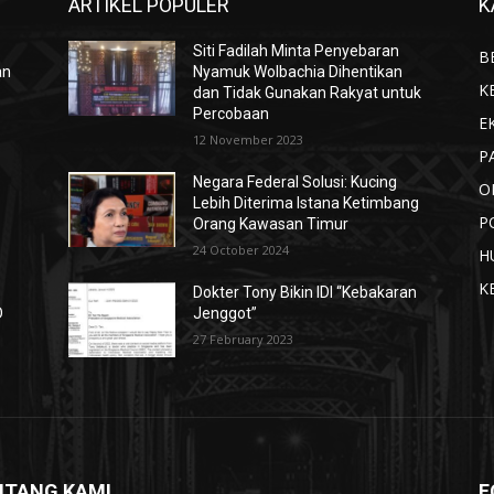
ARTIKEL POPULER
K
Siti Fadilah Minta Penyebaran
B
an
Nyamuk Wolbachia Dihentikan
K
dan Tidak Gunakan Rakyat untuk
Percobaan
E
12 November 2023
P
Negara Federal Solusi: Kucing
O
Lebih Diterima Istana Ketimbang
P
Orang Kawasan Timur
24 October 2024
H
K
Dokter Tony Bikin IDI “Kebakaran
D
Jenggot”
27 February 2023
NTANG KAMI
F