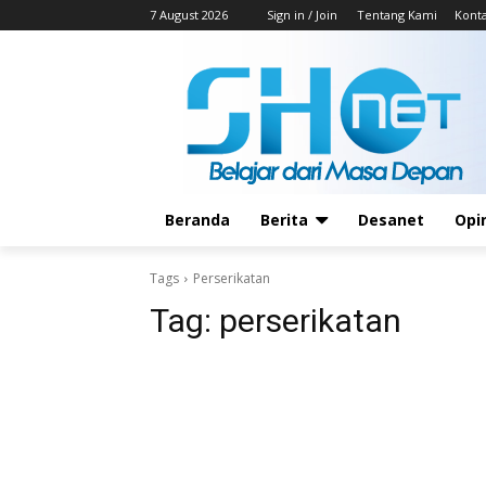
7 August 2026
Sign in / Join
Tentang Kami
Kont
Beranda
Berita
Desanet
Opi
Tags
Perserikatan
Tag:
perserikatan