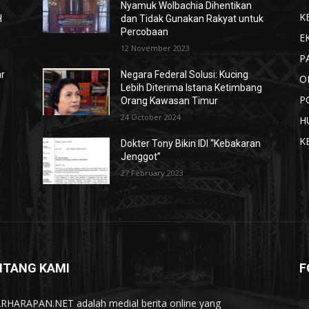
n
Nyamuk Wolbachia Dihentikan
K
H
dan Tidak Gunakan Rakyat untuk
Percobaan
E
12 November 2023
P
ar
Negara Federal Solusi: Kucing
O
Lebih Diterima Istana Ketimbang
P
Orang Kawasan Timur
24 October 2024
H
K
Dokter Tony Bikin IDI “Kebakaran
Jenggot”
27 February 2023
NTANG KAMI
F
RHARAPAN.NET adalah medial berita online yang