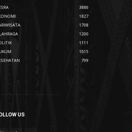
ESRA
3886
KONOMI
1827
ARIWISATA
1708
LAHRAGA
1200
OLITIK
1111
UKUM
1015
ESEHATAN
799
OLLOW US