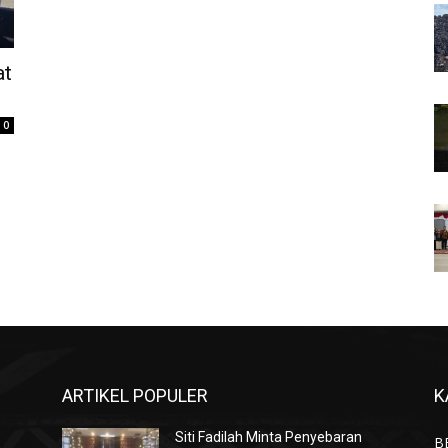
at
0
ARTIKEL POPULER
K
Siti Fadilah Minta Penyebaran
B