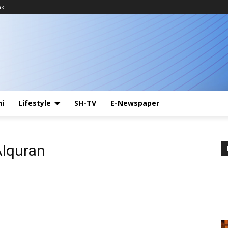
ak
ni
Lifestyle
SH-TV
E-Newspaper
Alquran