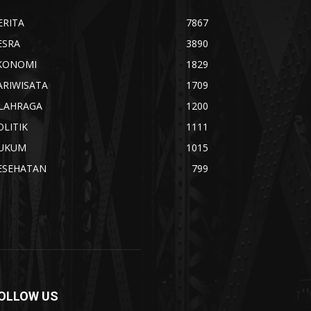
ERITA
7867
ESRA
3890
KONOMI
1829
ARIWISATA
1709
LAHRAGA
1200
OLITIK
1111
UKUM
1015
ESEHATAN
799
OLLOW US