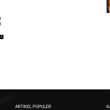
n
l
0
ARTIKEL POPULER
K