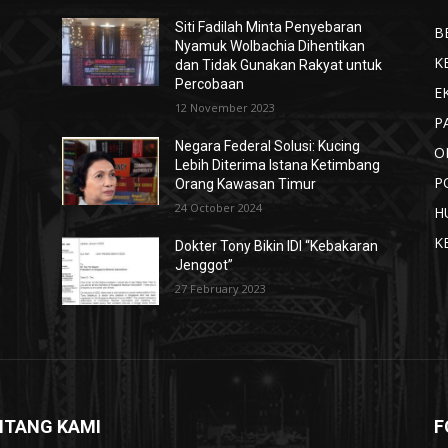
Siti Fadilah Minta Penyebaran
B
i
Nyamuk Wolbachia Dihentikan
K
dan Tidak Gunakan Rakyat untuk
Percobaan
E
12 November 2023
P
Negara Federal Solusi: Kucing
O
s
Lebih Diterima Istana Ketimbang
P
Orang Kawasan Timur
24 October 2024
H
K
Dokter Tony Bikin IDI “Kebakaran
Jenggot”
27 February 2023
NTANG KAMI
F