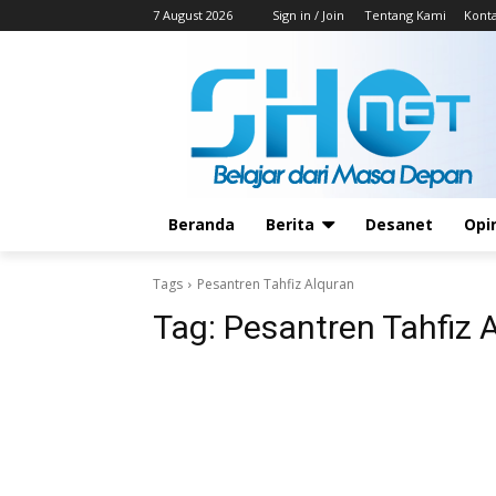
7 August 2026
Sign in / Join
Tentang Kami
Kont
Beranda
Berita
Desanet
Opi
Tags
Pesantren Tahfiz Alquran
Tag:
Pesantren Tahfiz 