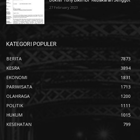
Dokter Tony Bikin IDI “Kebakaran Jenggot”
27 February 2023
KATEGORI POPULER
BERITA
7873
KESRA
3894
EKONOMI
1831
PARIWISATA
1713
OLAHRAGA
1200
POLITIK
1111
HUKUM
1015
KESEHATAN
799