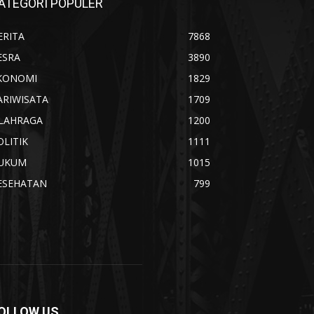
ATEGORI POPULER
ERITA
7868
ESRA
3890
KONOMI
1829
ARIWISATA
1709
LAHRAGA
1200
OLITIK
1111
UKUM
1015
ESEHATAN
799
OLLOW US