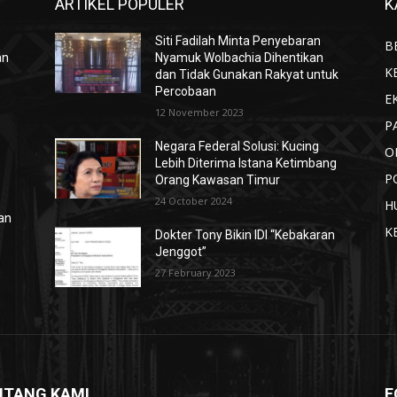
ARTIKEL POPULER
K
Siti Fadilah Minta Penyebaran
B
an
Nyamuk Wolbachia Dihentikan
K
dan Tidak Gunakan Rakyat untuk
Percobaan
E
12 November 2023
P
Negara Federal Solusi: Kucing
O
Lebih Diterima Istana Ketimbang
P
Orang Kawasan Timur
24 October 2024
H
ian
K
Dokter Tony Bikin IDI “Kebakaran
Jenggot”
27 February 2023
NTANG KAMI
F