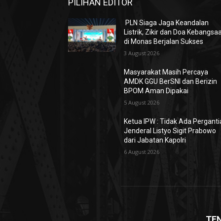
PILIHAN EDITOR
PLN Siaga Jaga Keandalan
Listrik, Zikir dan Doa Kebangsa
di Monas Berjalan Sukses
3 August 2026
Masyarakat Masih Percaya
AMDK GGU BerSNI dan Berizin
BPOM Aman Dipakai
5 August 2026
Ketua IPW : Tidak Ada Pergant
Jenderal Listyo Sigit Prabowo
dari Jabatan Kapolri
6 August 2026
TE