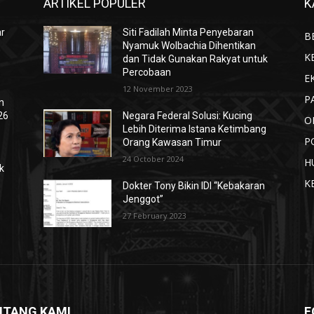
ARTIKEL POPULER
K
ar
Siti Fadilah Minta Penyebaran
B
Nyamuk Wolbachia Dihentikan
K
dan Tidak Gunakan Rakyat untuk
Percobaan
E
12 November 2023
P
n
26
Negara Federal Solusi: Kucing
O
Lebih Diterima Istana Ketimbang
P
Orang Kawasan Timur
24 October 2024
H
k
K
Dokter Tony Bikin IDI “Kebakaran
Jenggot”
27 February 2023
NTANG KAMI
F