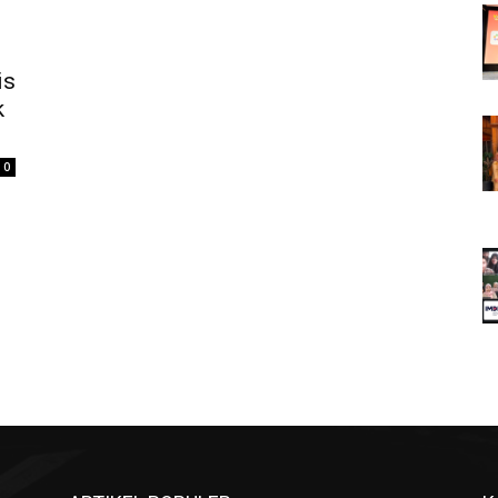
is
k
0