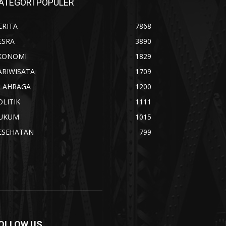
ATEGORI POPULER
ERITA
7868
ESRA
3890
KONOMI
1829
ARIWISATA
1709
LAHRAGA
1200
OLITIK
1111
UKUM
1015
ESEHATAN
799
OLLOW US