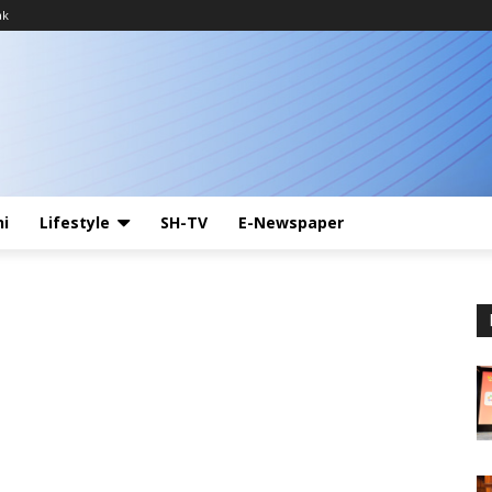
ak
ni
Lifestyle
SH-TV
E-Newspaper