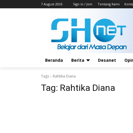
7 August 2026
Sign in / Join
Tentang Kami
Kont
Beranda
Berita
Desanet
Opi
Tags
Rahtika Diana
Tag:
Rahtika Diana