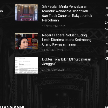
Siti Fadilah Minta Penyebaran
B
an
Nyamuk Wolbachia Dihentikan
K
dan Tidak Gunakan Rakyat untuk
Percobaan
E
12 November 2023
P
Negara Federal Solusi: Kucing
O
Lebih Diterima Istana Ketimbang
P
Orang Kawasan Timur
24 October 2024
H
K
Dokter Tony Bikin IDI “Kebakaran
Jenggot”
27 February 2023
NTANG KAMI
F