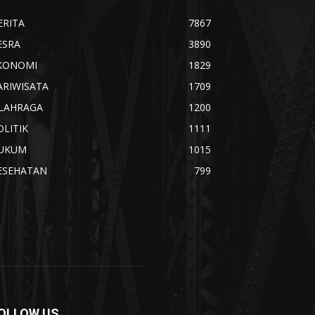
ERITA
7867
ESRA
3890
KONOMI
1829
ARIWISATA
1709
LAHRAGA
1200
OLITIK
1111
UKUM
1015
ESEHATAN
799
OLLOW US