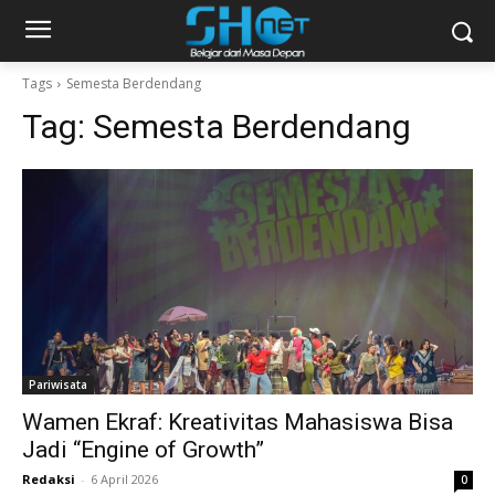
Tags
Semesta Berdendang
Tag:
Semesta Berdendang
Pariwisata
Wamen Ekraf: Kreativitas Mahasiswa Bisa
Jadi “Engine of Growth”
Redaksi
-
6 April 2026
0