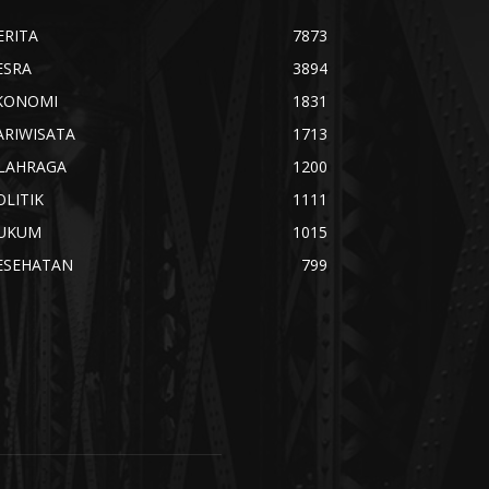
ERITA
7873
ESRA
3894
KONOMI
1831
ARIWISATA
1713
LAHRAGA
1200
OLITIK
1111
UKUM
1015
ESEHATAN
799