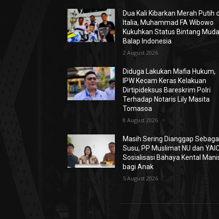
Dua Kali Kibarkan Merah Putih d
Italia, Muhammad FA Wibowo
Kukuhkan Status Bintang Mud
Balap Indonesia
2 August 2026
Diduga Lakukan Mafia Hukum,
IPW Kecam Keras Kelakuan
Dirtipideksus Bareskrim Polri
Terhadap Notaris Lily Masita
Tomasoa
8 August 2026
Masih Sering Dianggap Sebaga
Susu, PP Muslimat NU dan YAIC
Sosialisasi Bahaya Kental Mani
bagi Anak
5 August 2026