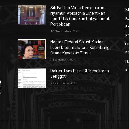
i
Siti Fadilah Minta Penyebaran
B
Nyamuk Wolbachia Dihentikan
K
a
dan Tidak Gunakan Rakyat untuk
Percobaan
E
12 November 2023
P
Negara Federal Solusi: Kucing
O
Lebih Diterima Istana Ketimbang
P
Orang Kawasan Timur
24 October 2024
H
K
Dokter Tony Bikin IDI “Kebakaran
Jenggot”
i
27 February 2023
I
s