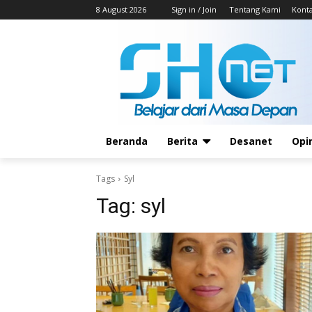
8 August 2026
Sign in / Join
Tentang Kami
Kont
Beranda
Berita
Desanet
Opi
Tags
Syl
Tag:
syl