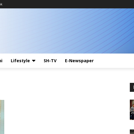
ak
ni
Lifestyle
SH-TV
E-Newspaper