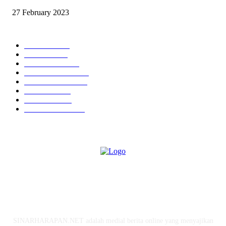
27 February 2023
KATEGORI POPULER
BERITA
7873
KESRA
3894
EKONOMI
1831
PARIWISATA
1713
OLAHRAGA
1201
POLITIK
1111
HUKUM
1015
KESEHATAN
799
TENTANG KAMI
SINARHARAPAN.NET adalah medial berita online yang menyajikan