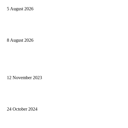
5 August 2026
The Hub Indonesia Hadirkan Kejuaraan Berkuda Mandiri Merdeka Master
Tahun Ketiga
8 August 2026
ARTIKEL POPULER
Siti Fadilah Minta Penyebaran Nyamuk Wolbachia Dihentikan dan Tidak
Gunakan Rakyat untuk Percobaan
12 November 2023
Negara Federal Solusi: Kucing Lebih Diterima Istana Ketimbang Orang
Kawasan Timur
24 October 2024
Dokter Tony Bikin IDI “Kebakaran Jenggot”