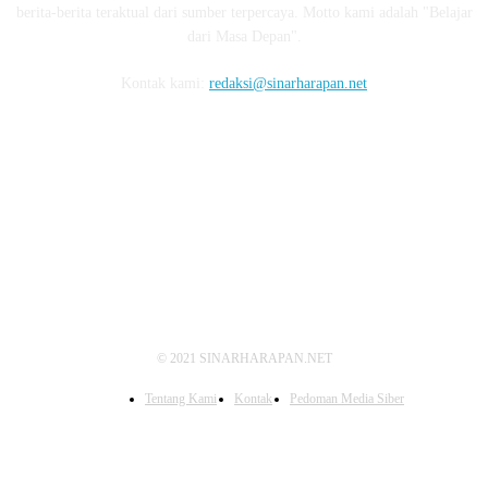
berita-berita teraktual dari sumber terpercaya. Motto kami adalah "Belajar
dari Masa Depan".
Kontak kami:
redaksi@sinarharapan.net
FOLLOW US
© 2021 SINARHARAPAN.NET
Tentang Kami
Kontak
Pedoman Media Siber