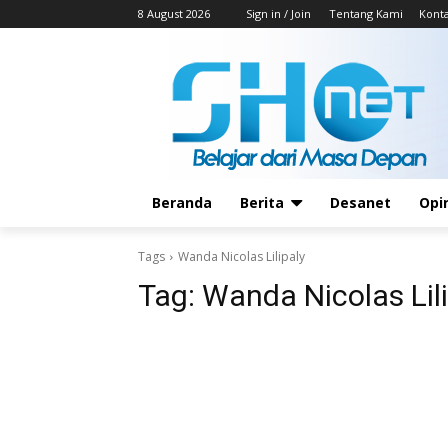
8 August 2026
Sign in / Join
Tentang Kami
Kont
Beranda
Berita
Desanet
Opi
Tags
Wanda Nicolas Lilipaly
Tag:
Wanda Nicolas Lil