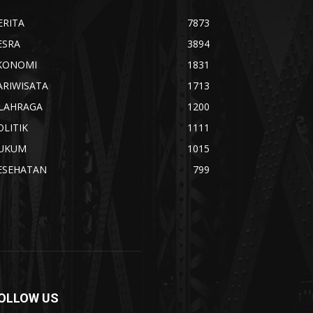
ERITA
7873
ESRA
3894
KONOMI
1831
ARIWISATA
1713
LAHRAGA
1200
OLITIK
1111
UKUM
1015
ESEHATAN
799
OLLOW US