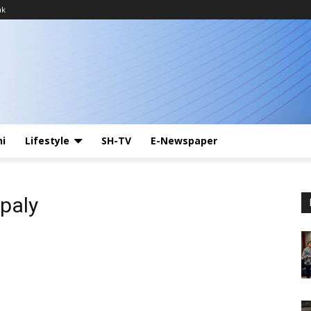
ak
ni
Lifestyle
SH-TV
E-Newspaper
ipaly