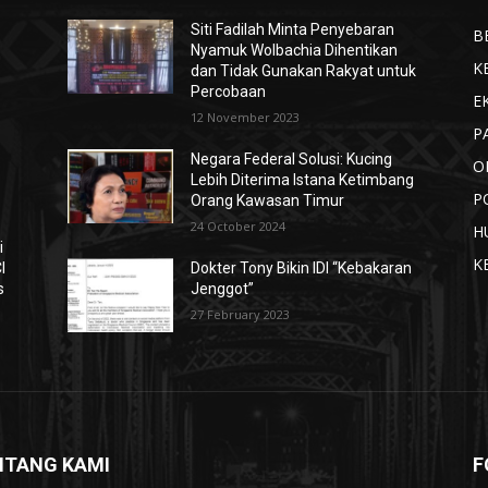
Siti Fadilah Minta Penyebaran
B
Nyamuk Wolbachia Dihentikan
K
dan Tidak Gunakan Rakyat untuk
Percobaan
E
12 November 2023
P
Negara Federal Solusi: Kucing
O
Lebih Diterima Istana Ketimbang
P
Orang Kawasan Timur
24 October 2024
H
i
K
I
Dokter Tony Bikin IDI “Kebakaran
s
Jenggot”
27 February 2023
NTANG KAMI
F