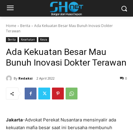
Home
Berita
Ada Kekuatan Besar Mau Bunuh Inovasi Dokter
Terawan
Berita
Kesehatan
Kesra
Ada Kekuatan Besar Mau
Bunuh Inovasi Dokter Terawan
By
Redaksi
2 April 2022
0
Jakarta
-Advokat Perekat Nusantara mensinyalir ada
kekuatan mafia besar saat ini berusaha membunuh