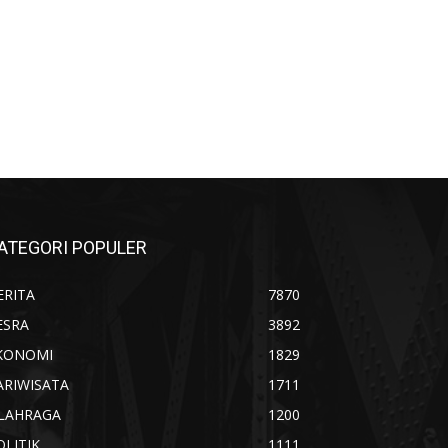
ATEGORI POPULER
ERITA
7870
ESRA
3892
KONOMI
1829
ARIWISATA
1711
LAHRAGA
1200
OLITIK
1111