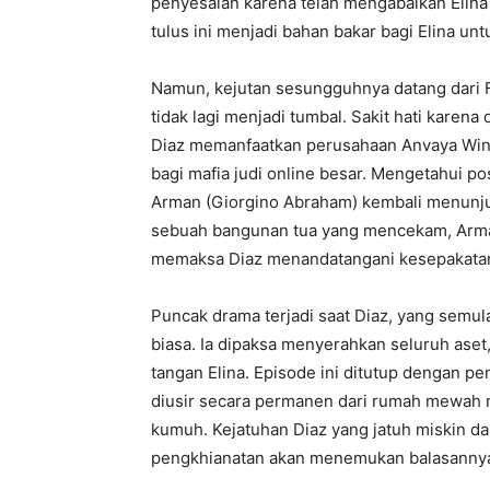
penyesalan karena telah mengabaikan Elin
tulus ini menjadi bahan bakar bagi Elina un
Namun, kejutan sesungguhnya datang dari F
tidak lagi menjadi tumbal. Sakit hati karena
Diaz memanfaatkan perusahaan Anvaya Wine
bagi mafia judi online besar. Mengetahui po
Arman (Giorgino Abraham) kembali menunjuk
sebuah bangunan tua yang mencekam, Arma
memaksa Diaz menandatangani kesepakatan p
Puncak drama terjadi saat Diaz, yang semul
biasa. Ia dipaksa menyerahkan seluruh ase
tangan Elina. Episode ini ditutup dengan p
diusir secara permanen dari rumah mewah 
kumuh. Kejatuhan Diaz yang jatuh miskin d
pengkhianatan akan menemukan balasanny