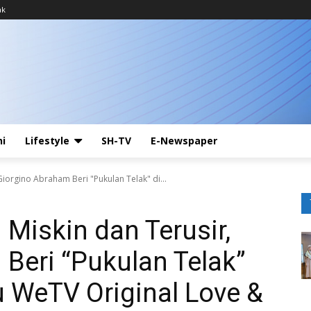
ak
ni
Lifestyle
SH-TV
E-Newspaper
Giorgino Abraham Beri "Pukulan Telak" di...
 Miskin dan Terusir,
Beri “Pukulan Telak”
u WeTV Original Love &