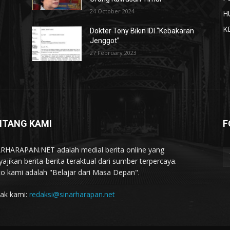
24 October 2024
H
K
Dokter Tony Bikin IDI “Kebakaran
Jenggot”
27 February 2023
NTANG KAMI
F
RHARAPAN.NET adalah medial berita online yang
ajikan berita-berita teraktual dari sumber terpercaya.
o kami adalah "Belajar dari Masa Depan".
ak kami:
redaksi@sinarharapan.net