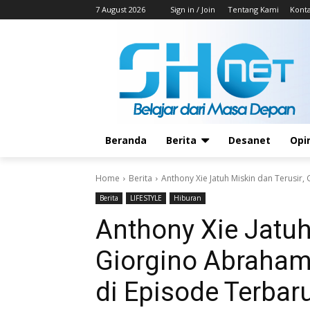
7 August 2026
Sign in / Join
Tentang Kami
Kont
Beranda
Berita
Desanet
Opi
Home
Berita
Anthony Xie Jatuh Miskin dan Terusir, 
Berita
LIFESTYLE
Hiburan
Anthony Xie Jatuh
Giorgino Abraham 
di Episode Terbar