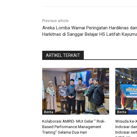
Previous article
Aneka Lomba Warnai Peringatan Hardiknas da
Harkitnas di Sanggar Belajar HS Latifah Kayum
ARTIKEL TERKAIT
Berita
Berita
Kolaborasi AMREI- MUI Gelar “ Risk-
Wisuda ke-XI
Based Performance Management
Indosiar da
Trainng” Selama Dua Hari
Indosiar ser