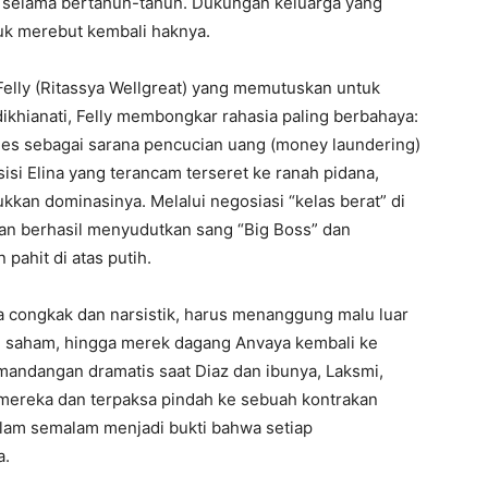
a selama bertahun-tahun. Dukungan keluarga yang
tuk merebut kembali haknya.
elly (Ritassya Wellgreat) yang memutuskan untuk
 dikhianati, Felly membongkar rahasia paling berbahaya:
s sebagai sarana pencucian uang (money laundering)
sisi Elina yang terancam terseret ke ranah pidana,
kan dominasinya. Melalui negosiasi “kelas berat” di
n berhasil menyudutkan sang “Big Boss” dan
ahit di atas putih.
a congkak dan narsistik, harus menanggung malu luar
t, saham, hingga merek dagang Anvaya kembali ke
emandangan dramatis saat Diaz dan ibunya, Laksmi,
mereka dan terpaksa pindah ke sebuah kontrakan
alam semalam menjadi bukti bahwa setiap
a.