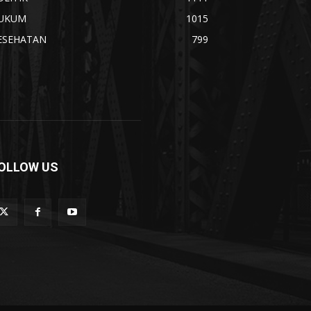
UKUM
1015
ESEHATAN
799
OLLOW US