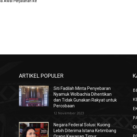
a Awal Perjalanan ke
ARTIKEL POPULER
K
Siti Fadilah Minta Penyebaran
B
Nyamuk Wolbachia Dihentikan
K
dan Tidak Gunakan Rakyat untuk
Percobaan
E
12 November 2023
P
Negara Federal Solusi: Kucing
O
Lebih Diterima Istana Ketimbang
P
Orang Kawasan Timur