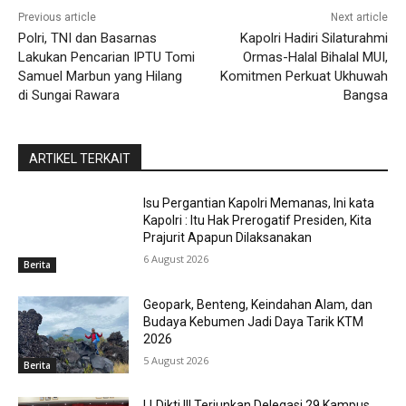
Previous article
Next article
Polri, TNI dan Basarnas
Kapolri Hadiri Silaturahmi
Lakukan Pencarian IPTU Tomi
Ormas-Halal Bihalal MUI,
Samuel Marbun yang Hilang
Komitmen Perkuat Ukhuwah
di Sungai Rawara
Bangsa
ARTIKEL TERKAIT
Isu Pergantian Kapolri Memanas, Ini kata
Kapolri : Itu Hak Prerogatif Presiden, Kita
Prajurit Apapun Dilaksanakan
6 August 2026
Berita
Geopark, Benteng, Keindahan Alam, dan
Budaya Kebumen Jadi Daya Tarik KTM
2026
5 August 2026
Berita
LLDikti III Terjunkan Delegasi 29 Kampus