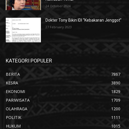
24 October 2024
Dokter Tony Bikin IDI “Kebakaran Jenggot”
27 February 2023
KATEGORI POPULER
BERITA
7867
KESRA
3890
EKONOMI
1829
PARIWISATA
1709
OLAHRAGA
1200
POLITIK
1111
HUKUM
1015