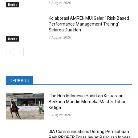
8 August 2026
Berita
Kolaborasi AMREI- MUI Gelar “ Risk-Based
Performance Management Trainng”
Selama Dua Hari
7 August 2026
Berita
TERBARU
The Hub Indonesia Hadirkan Kejuaraan
Berkuda Mandiri Merdeka Master Tahun
Ketiga
8 August 2026
JIA Communications Dorong Perusahaan
Raih PROPER Emas lewat Panduan Inovasi