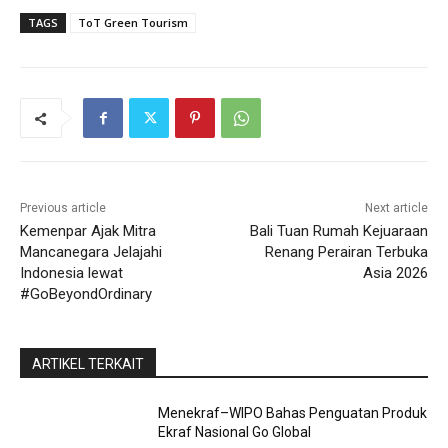
TAGS
ToT Green Tourism
Previous article
Next article
Kemenpar Ajak Mitra
Bali Tuan Rumah Kejuaraan
Mancanegara Jelajahi
Renang Perairan Terbuka
Indonesia lewat
Asia 2026
#GoBeyondOrdinary
ARTIKEL TERKAIT
Menekraf–WIPO Bahas Penguatan Produk
Ekraf Nasional Go Global