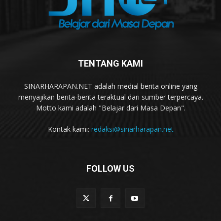
TENTANG KAMI
SINARHARAPAN.NET adalah medial berita online yang
menyajikan berita-berita teraktual dari sumber terpercaya.
Motto kami adalah "Belajar dari Masa Depan".
Kontak kami:
redaksi@sinarharapan.net
FOLLOW US