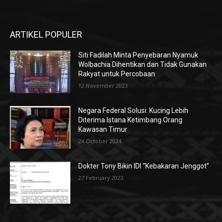
ARTIKEL POPULER
Siti Fadilah Minta Penyebaran Nyamuk
Wolbachia Dihentikan dan Tidak Gunakan
Rakyat untuk Percobaan
12 November 2023
Negara Federal Solusi: Kucing Lebih
Diterima Istana Ketimbang Orang
Kawasan Timur
24 October 2024
Dokter Tony Bikin IDI “Kebakaran Jenggot”
27 February 2023