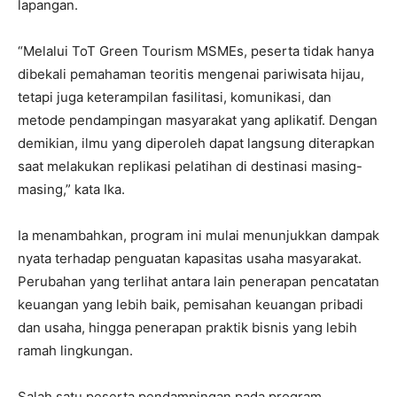
lapangan.
“Melalui ToT Green Tourism MSMEs, peserta tidak hanya
dibekali pemahaman teoritis mengenai pariwisata hijau,
tetapi juga keterampilan fasilitasi, komunikasi, dan
metode pendampingan masyarakat yang aplikatif. Dengan
demikian, ilmu yang diperoleh dapat langsung diterapkan
saat melakukan replikasi pelatihan di destinasi masing-
masing,” kata Ika.
Ia menambahkan, program ini mulai menunjukkan dampak
nyata terhadap penguatan kapasitas usaha masyarakat.
Perubahan yang terlihat antara lain penerapan pencatatan
keuangan yang lebih baik, pemisahan keuangan pribadi
dan usaha, hingga penerapan praktik bisnis yang lebih
ramah lingkungan.
Salah satu peserta pendampingan pada program