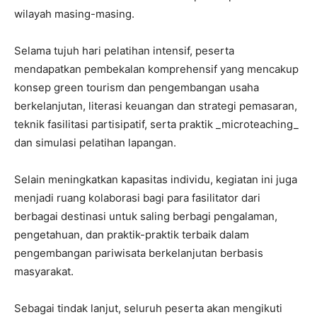
wilayah masing-masing.
Selama tujuh hari pelatihan intensif, peserta
mendapatkan pembekalan komprehensif yang mencakup
konsep green tourism dan pengembangan usaha
berkelanjutan, literasi keuangan dan strategi pemasaran,
teknik fasilitasi partisipatif, serta praktik _microteaching_
dan simulasi pelatihan lapangan.
Selain meningkatkan kapasitas individu, kegiatan ini juga
menjadi ruang kolaborasi bagi para fasilitator dari
berbagai destinasi untuk saling berbagi pengalaman,
pengetahuan, dan praktik-praktik terbaik dalam
pengembangan pariwisata berkelanjutan berbasis
masyarakat.
Sebagai tindak lanjut, seluruh peserta akan mengikuti