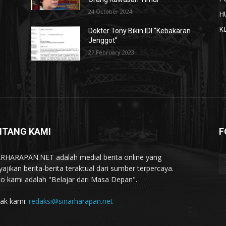
24 October 2024
H
K
Dokter Tony Bikin IDI “Kebakaran
Jenggot”
27 February 2023
NTANG KAMI
F
RHARAPAN.NET adalah medial berita online yang
ajikan berita-berita teraktual dari sumber terpercaya.
o kami adalah "Belajar dari Masa Depan".
ak kami:
redaksi@sinarharapan.net