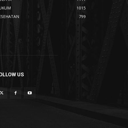
UKUM
1015
ESEHATAN
799
OLLOW US