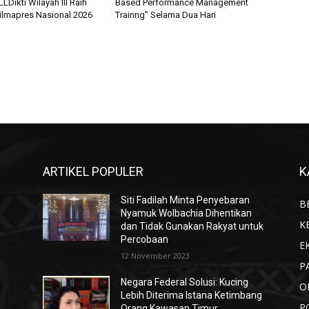
Dikti Wilayah III Raih
Based Performance Management
Pilmapres Nasional 2026
Trainng” Selama Dua Hari
ARTIKEL POPULER
K
Siti Fadilah Minta Penyebaran
B
Nyamuk Wolbachia Dihentikan
K
dan Tidak Gunakan Rakyat untuk
Percobaan
E
12 November 2023
P
Negara Federal Solusi: Kucing
O
Lebih Diterima Istana Ketimbang
P
Orang Kawasan Timur