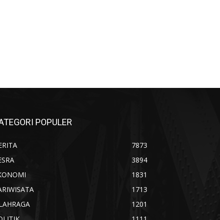
ATEGORI POPULER
ERITA
7873
ESRA
3894
KONOMI
1831
ARIWISATA
1713
LAHRAGA
1201
OLITIK
1111