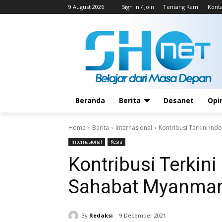
9 August 2026
Sign in / Join
Tentang Kami
Kont
Beranda
Berita
Desanet
Opi
Home
Berita
Internasional
Kontribusi Terkini In
Internasional
Kesra
Kontribusi Terkin
Sahabat Myanma
By
Redaksi
9 December 2021