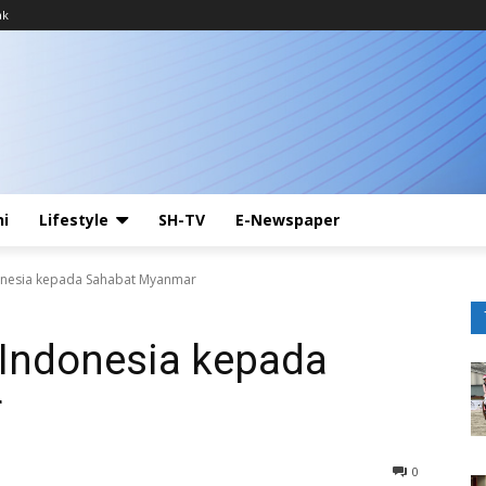
ak
ni
Lifestyle
SH-TV
E-Newspaper
donesia kepada Sahabat Myanmar
i Indonesia kepada
r
0