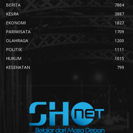
BERITA
7864
KESRA
3887
EKONOMI
1827
PARIWISATA
1709
OLAHRAGA
1200
POLITIK
1111
HUKUM
1015
KESEHATAN
799