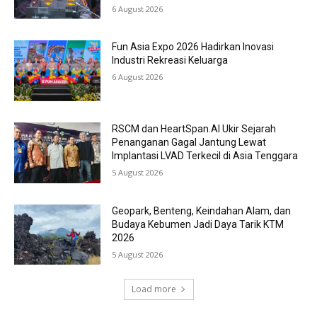
6 August 2026
Fun Asia Expo 2026 Hadirkan Inovasi
Industri Rekreasi Keluarga
6 August 2026
RSCM dan HeartSpan.AI Ukir Sejarah
Penanganan Gagal Jantung Lewat
Implantasi LVAD Terkecil di Asia Tenggara
5 August 2026
Geopark, Benteng, Keindahan Alam, dan
Budaya Kebumen Jadi Daya Tarik KTM
2026
5 August 2026
Load more