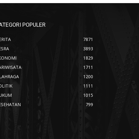
ATEGORI POPULER
ERITA
7871
ESRA
3893
KONOMI
1829
ARIWISATA
1711
LAHRAGA
1200
OLITIK
1111
UKUM
1015
ESEHATAN
799