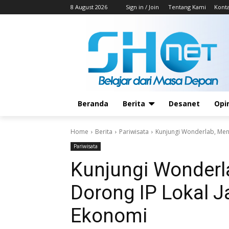
8 August 2026
Sign in / Join
Tentang Kami
Kont
Beranda
Berita
Desanet
Opi
Home
Berita
Pariwisata
Kunjungi Wonderlab, Mente
Pariwisata
Kunjungi Wonderla
Dorong IP Lokal Ja
Ekonomi