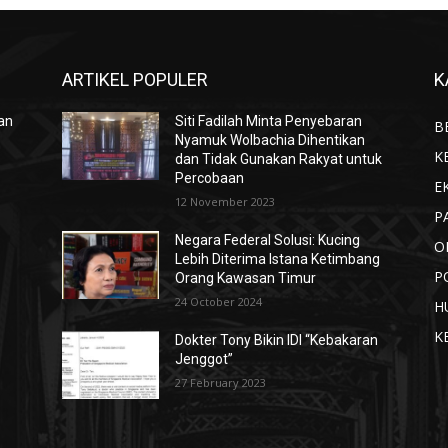
ARTIKEL POPULER
K
ian
Siti Fadilah Minta Penyebaran
B
Nyamuk Wolbachia Dihentikan
K
dan Tidak Gunakan Rakyat untuk
Percobaan
E
12 November 2023
P
Negara Federal Solusi: Kucing
O
Lebih Diterima Istana Ketimbang
P
Orang Kawasan Timur
24 October 2024
H
K
Dokter Tony Bikin IDI “Kebakaran
Jenggot”
27 February 2023