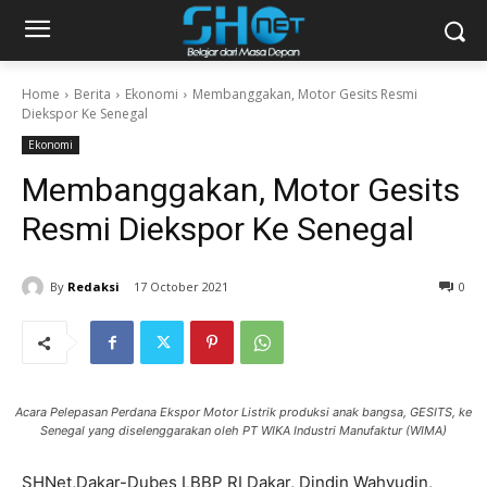
Home
Berita
Ekonomi
Membanggakan, Motor Gesits Resmi
Diekspor Ke Senegal
Ekonomi
Membanggakan, Motor Gesits
Resmi Diekspor Ke Senegal
By
Redaksi
17 October 2021
0
Acara Pelepasan Perdana Ekspor Motor Listrik produksi anak bangsa, GESITS, ke
Senegal yang diselenggarakan oleh PT WIKA Industri Manufaktur (WIMA)
SHNet,Dakar-Dubes LBBP RI Dakar, Dindin Wahyudin,