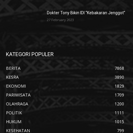
Dokter Tony Bikin IDI “Kebakaran Jenggot”
27 February 2023
KATEGORI POPULER
BERITA
7868
KESRA
3890
EKONOMI
1829
PARIWISATA
1709
OLAHRAGA
1200
POLITIK
1111
HUKUM
1015
KESEHATAN
799