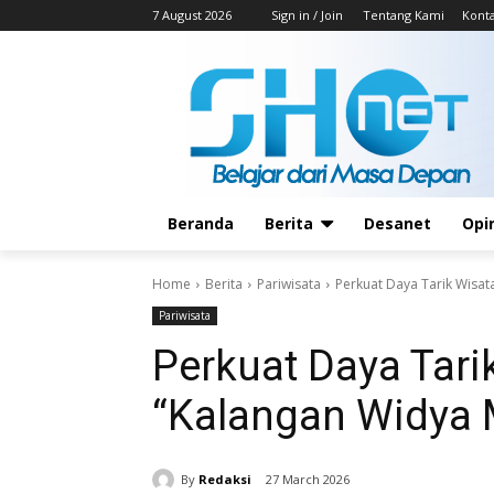
7 August 2026
Sign in / Join
Tentang Kami
Kont
Beranda
Berita
Desanet
Opi
Home
Berita
Pariwisata
Perkuat Daya Tarik Wisata
Pariwisata
Perkuat Daya Tarik
“Kalangan Widya 
By
Redaksi
27 March 2026