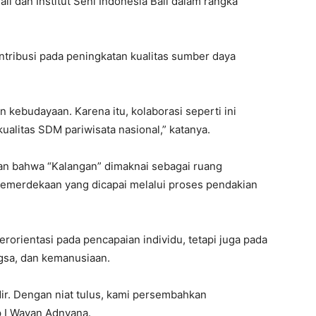
li dan Institut Seni Indonesia Bali dalam rangka
ntribusi pada peningkatan kualitas sumber daya
 kebudayaan. Karena itu, kolaborasi seperti ini
alitas SDM pariwisata nasional,” katanya.
kan bahwa “Kalangan” dimaknai sebagai ruang
 kemerdekaan yang dicapai melalui proses pendakian
erorientasi pada pencapaian individu, tetapi juga pada
angsa, dan kemanusiaan.
ir. Dengan niat tulus, kami persembahkan
p I Wayan Adnyana.