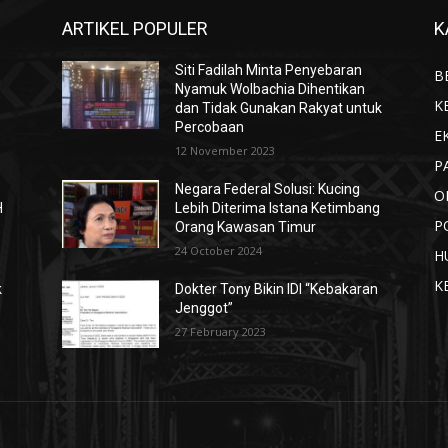
ARTIKEL POPULER
K
Siti Fadilah Minta Penyebaran
B
Nyamuk Wolbachia Dihentikan
K
dan Tidak Gunakan Rakyat untuk
Percobaan
E
12 November 2023
P
n
Negara Federal Solusi: Kucing
O
H
Lebih Diterima Istana Ketimbang
P
Orang Kawasan Timur
24 October 2024
H
K
k
Dokter Tony Bikin IDI “Kebakaran
Jenggot”
27 February 2023