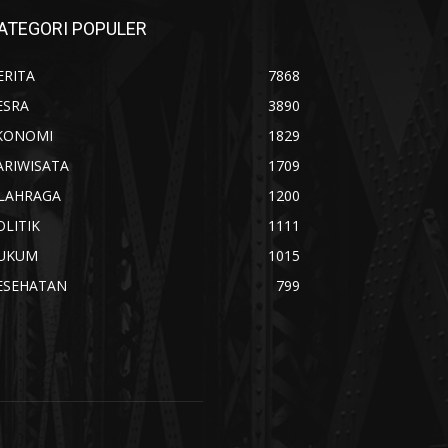
ATEGORI POPULER
ERITA
7868
ESRA
3890
KONOMI
1829
ARIWISATA
1709
LAHRAGA
1200
OLITIK
1111
UKUM
1015
ESEHATAN
799