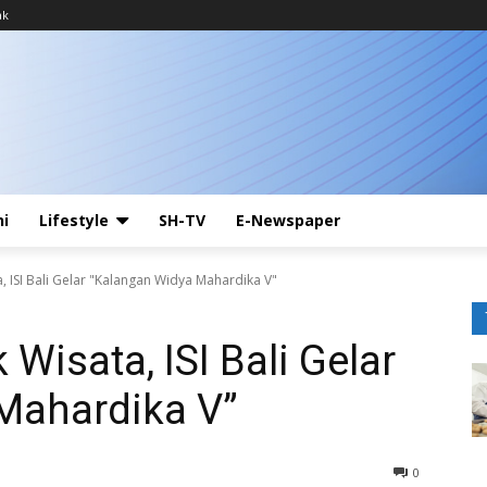
ak
ni
Lifestyle
SH-TV
E-Newspaper
, ISI Bali Gelar "Kalangan Widya Mahardika V"
 Wisata, ISI Bali Gelar
Mahardika V”
0